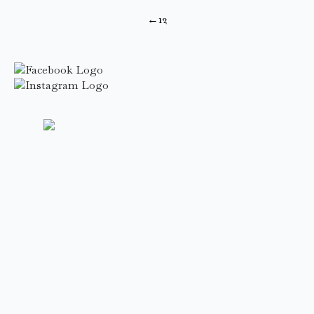
←
1
2