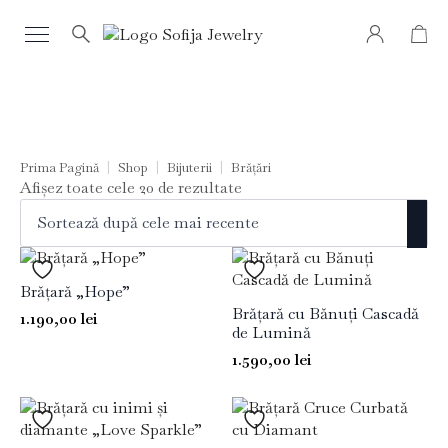
Search
for:
Prima Pagină
Shop
Bijuterii
Brățări
Sortat
Afișez toate cele 20 de rezultate
după
cele
mai
recente
Brățară „Hope”
Brățară cu Bănuți Cascadă
1.190,00
lei
de Lumină
1.590,00
lei