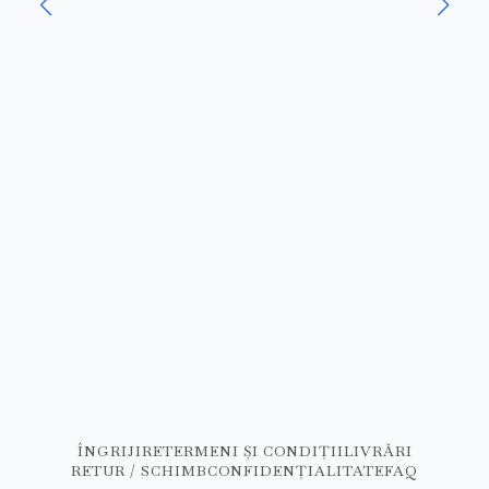
ÎNGRIJIRE
TERMENI ȘI CONDIȚII
LIVRĂRI
RETUR / SCHIMB
CONFIDENȚIALITATE
FAQ