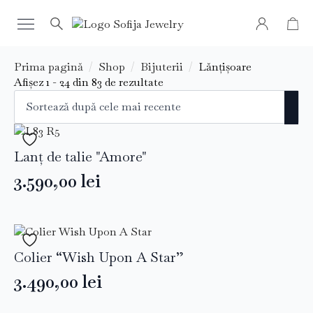
Search
for:
Prima pagină
Shop
Bijuterii
Lănțișoare
Sortat
Afișez 1 - 24 din 83 de rezultate
după
cele
mai
recente
Lanț de talie "Amore"
3.590,00
lei
Colier “Wish Upon A Star”
3.490,00
lei