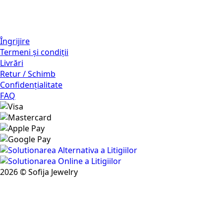
Îngrijire
Termeni și condiții
Livrări
Retur / Schimb
Confidențialitate
FAQ
2026 © Sofija Jewelry