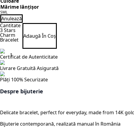
Culoare
Mărime lănțișor
S
M
L
Anulează
Cantitate
3 Stars
Charm
Adaugă În Coș
Bracelet
Certificat de Autenticitate
Livrare Gratuită Asigurată
Plăți 100% Securizate
Despre bijuterie
Delicate bracelet, perfect for everyday, made from 14K gold
Bijuterie contemporană, realizată manual în România