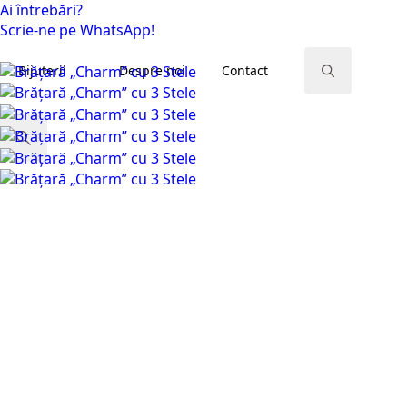
Ai întrebări?
Scrie-ne pe WhatsApp!
Bijuterii
Despre noi
Contact
EN
Search for:
Search
for: