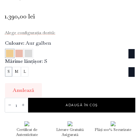
1.390,00
lei
Alege configurația dorită:
Culoare
Aur galben
Mărime lănțișor
S
S
M
L
Anulează
Cantitate
Stars
ADAUGĂ ÎN COȘ
Charm
Bracelet
Certificat de
Livrare Gratuită
Plăți 100% Securizate
Autenticitate
Asigurată