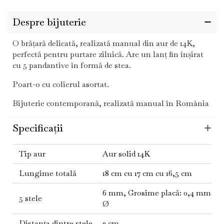
Despre bijuterie
O brățară delicată, realizată manual din aur de 14K,
perfectă pentru purtare zilnică. Are un lanț fin înșirat
cu 5 pandantive în formă de stea.
Poart-o cu colierul asortat.
Bijuterie contemporană, realizată manual în România
Specificații
Tip aur
Aur solid 14K
Lungime totală
18 cm cu 17 cm cu 16,5 cm
6 mm, Grosime placă: 0,4 mm
5 stele
Ø
Distanța dintre stele
2 cm