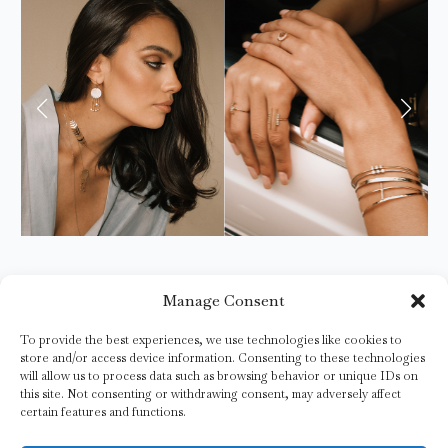
Manage Consent
ÎNGRIJIRE
TERMENI ȘI CONDIȚII
LIVRĂRI
RETUR / SCHIMB
CONFIDENȚIALITATE
FAQ
To provide the best experiences, we use technologies like cookies to
store and/or access device information. Consenting to these technologies
will allow us to process data such as browsing behavior or unique IDs on
this site. Not consenting or withdrawing consent, may adversely affect
certain features and functions.