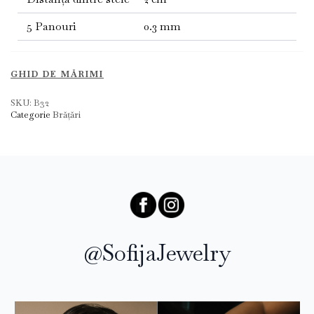
5 Panouri
0.3 mm
GHID DE MĂRIMI
SKU:
B32
Categorie
Brățări
@SofijaJewelry