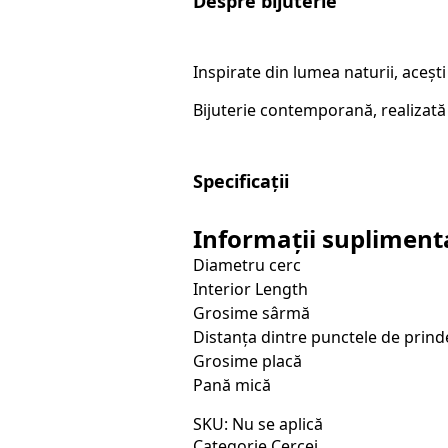
Despre bijuterie
Inspirate din lumea naturii, aceșt
Bijuterie contemporană, realizat
Specificații
Informații supliment
Diametru cerc
Interior Length
Grosime sârmă
Distanța dintre punctele de prind
Grosime placă
Pană mică
SKU:
Nu se aplică
Categorie
Cercei