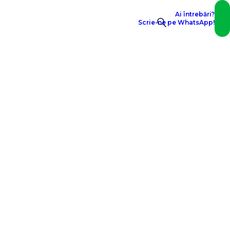
Ai întrebări?
EN
Scrie-ne pe WhatsApp!
Search
for: