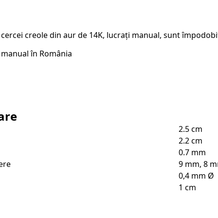
i cercei creole din aur de 14K, lucrați manual, sunt împodobit
ă manual în România
are
2.5 cm
2.2 cm
0.7 mm
ere
9 mm, 8 m
0,4 mm Ø
1 cm