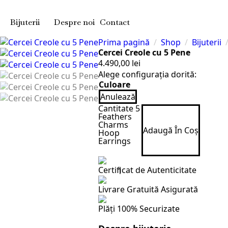
Bijuterii
Despre noi
Contact
Prima pagină
Shop
Bijuterii
Cercei Creole cu 5 Pene
4.490,00
lei
Alege configurația dorită:
Culoare
Anulează
Cantitate 5
Feathers
Charms
Adaugă În Coș
Hoop
Earrings
Certificat de Autenticitate
Livrare Gratuită Asigurată
Plăți 100% Securizate