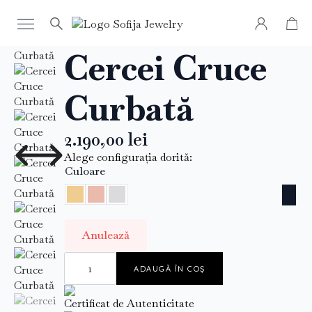
Prima pagină
Shop
Bijuterii
Cercei
Cercei Cruce Curbată
Search
Cercei Cruce
for:
Curbată
2.190,00
lei
Alege configurația dorită:
Culoare
Anulează
Cantitate
Curve
ADAUGĂ ÎN COȘ
Cross
Stud
Earrings
Certificat de Autenticitate