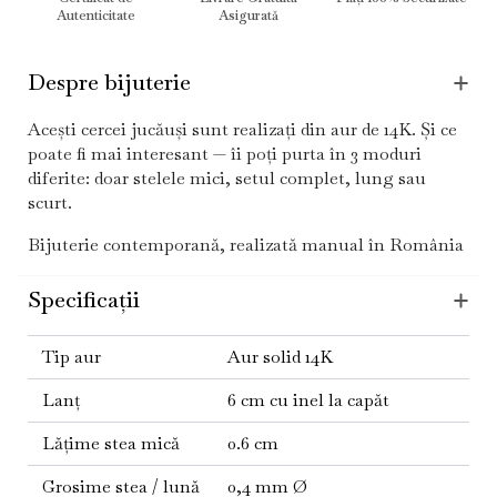
Autenticitate
Asigurată
Despre bijuterie
Acești cercei jucăuși sunt realizați din aur de 14K. Și ce
poate fi mai interesant — îi poți purta în 3 moduri
diferite: doar stelele mici, setul complet, lung sau
scurt.
Bijuterie contemporană, realizată manual în România
Specificații
Tip aur
Aur solid 14K
Lanț
6 cm cu inel la capăt
Lățime stea mică
0.6 cm
Grosime stea / lună
0,4 mm Ø