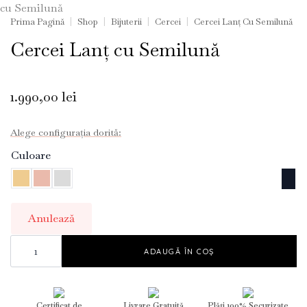
Prima Pagină
Shop
Bijuterii
Cercei
Cercei Lanț Cu Semilună
Cercei Lanț cu Semilună
1.990,00
lei
Alege configurația dorită:
Culoare
Anulează
Cantitate
Falling
ADAUGĂ ÎN COȘ
Moon
Chain
Earrings
Certificat de
Livrare Gratuită
Plăți 100% Securizate