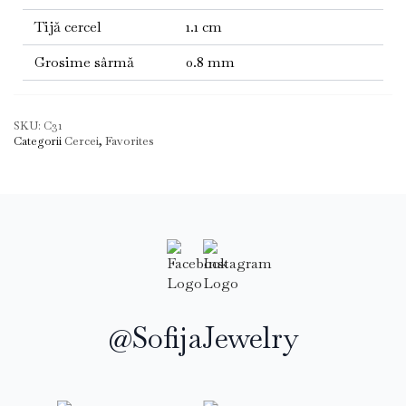
Tijă cercel
1.1 cm
Grosime sârmă
0.8 mm
SKU:
C31
Categorii
Cercei
,
Favorites
@SofijaJewelry