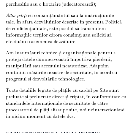
percheziţie sau o hotărâre judecătorească);
Altor părţi
cu consimţământul sau la instrucţiunile
tale. În afara dezvăluirilor descrise în prezenta Politică
de confidenţialitate, este posibil să transmitem
informaţiile terţilor cărora consimţi sau soliciți să
efectuăm o asemenea dezvăluire.
Am luat măsuri tehnice și organizaționale pentru a
proteja datele dumneavoastră împotriva pierderii,
manipulării sau accesului neautorizat. Adaptăm
continuu măsurile noastre de securitate, în acord cu
progresul și dezvoltările tehnologice.
Toate detaliile legate de plățile cu cardul pe Site sunt
preluate și prelucrate direct și criptat, în conformitate cu
standardele internaționale de securitate de către
procesatorul de plăți afisat pe site, noi neinteracționând
în niciun moment cu datele dvs.