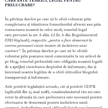
CARE ESTE TEMEIUL LEGAL PENTRU
PRELUCRARE?
În privința datelor pe care ni le oferi voluntar prin
completarea și trimiterea formularului aferent sau prin
contactarea noastră în orice mod, temeiul legal
este prevazut la art. 6 alin. (1) lit. b din Regulamentul
(UE) 679/2016), respectiv
„pentru a face demersuri la
cererea persoanei vizate înainte de încheierea unui
contract”.
În privința datelor pe care ni-le oferiti
voluntar prin postarea unui comentariu la un articol de
pe blog, temeiul prelucrării este obligația noastră legală
de a sprijini exercitarea dreptului de informare, dar și
interesul nostru legitim de a oferi cititorilor blogului
transparență și informare.
Atât potrivit legislației actuale, cât și potrivit GDPR
(aplicabil din 25 mai 2018), consimțământul tău nu este
cerut în situația în care prelucrarea este necesară pentru
efectuarea de demersuri pentru încheierea unui
contract, îndeplinirea unei obligații legale sau interesul