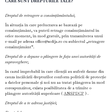
CARE SUNT DREPTURILE TALE?
Dreptul de retragere a consimțământului
;
În situația în care prelucrarea se bazează pe
consimțământ, va puteti retrage consimțământul în
orice moment, în mod gratuit, prin transmiterea unui
e-mail pe adresa office@sofija.ro cu subiectul „retragere
consimțământ”.
Dreptul de a depune o plângere în fața unei autorități de
supraveghere
;
In cazul improbabil în care clienții au suferit daune din
cauza încălcării drepturilor conform politicii de protecție
a datelor personale și noi nu aa tratat plângerea în mod
corespunzător, exista posibilitatea de a trimite o
plângere autorității superioare (
ANSPDCP
) .
Dreptul de a te adresa justiției
;