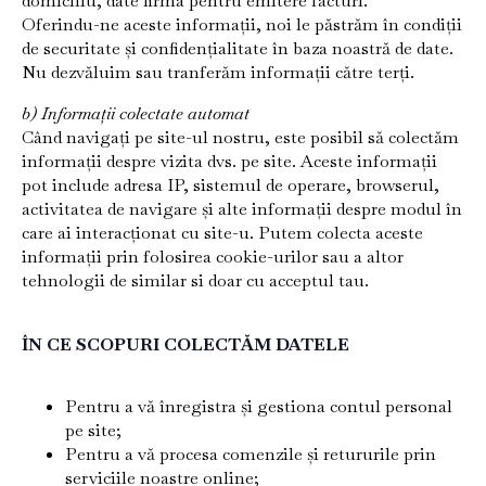
domiciliu, date firma pentru emitere facturi.
Oferindu-ne aceste informații, noi le păstrăm în condiții
de securitate și confidențialitate în baza noastră de date.
Nu dezvăluim sau tranferăm informații către terți.
b) Informații colectate automat
Când navigați pe site-ul nostru, este posibil să colectăm
informații despre vizita dvs. pe site. Aceste informații
pot include adresa IP, sistemul de operare, browserul,
activitatea de navigare și alte informații despre modul în
care ai interacționat cu site-u. Putem colecta aceste
informații prin folosirea cookie-urilor sau a altor
tehnologii de similar si doar cu acceptul tau.
ÎN CE SCOPURI COLECTĂM DATELE
Pentru a vă înregistra și gestiona contul personal
pe site;
Pentru a vă procesa comenzile și retururile prin
serviciile noastre online;