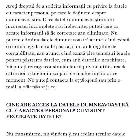
Aveți dreptul de a solicita informații cu privire la datele
cu caracter personal pe care le deținem despre
dumneavoastră. Dacă datele dumneavoastră sunt
incorecte, incomplete sau irelevante, puteți cere ca
aceste informații să fie corectate sau eliminate. Nu
putem elimina datele dumneavoastră atunci când există
o cerință legală de a le păstra, cum ar fi regulile de
contabilitate, sau atunci când există alte temeiuri legale
pentru păstrarea datelor, cum ar fi datoriile neachitate.
Vă puteți retrage consimțământul privind utilizarea de
către noi a datelor în scopuri de marketing în orice
moment. Ne puteți contacta la
0758040116
sau prin e-
mail la
office@sofija.ro
CINE ARE ACCES LA DATELE DUMNEAVOASTRĂ
CU CARACTER PERSONAL? CUM SUNT
PROTEJATE DATELE?
Nu transmitem, nu vindem și nu cedăm terților datele