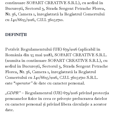
continuare SOFART CREATIVE S.R.L), cu sediul in
București, Sectorul 3, Strada Sergent Petrache Florea,
Nr. 36, Camera 1, înregistrată la Registrul Comertului
cu J40/6625/2016, C.U.I. 36052710.
DEFINIȚII
Potrivit Regulamentului (UE) 679/2016 (aplicabil în
România din 25 mai 2018), SOFART CREATIVE S.R.L.
(numita in continuare SOFART CREATIVE S.R.L), cu
sediul in București, Sectorul 3, Strada Sergent Petrache
Florea, Nr. 36, Camera 1, înregistrată la Registrul
Comertului cu J40/6625/2016, C.U.I. 36052710 S.R.L.
este “
operator”
de date cu caracter personal.
„GDPR”
– Regulamentul (UE) 679/2016 privind protecția
persoanelor fizice în ceea ce privește prelucrarea datelor
cu caracter personal și privind libera circulație a acestor
date.