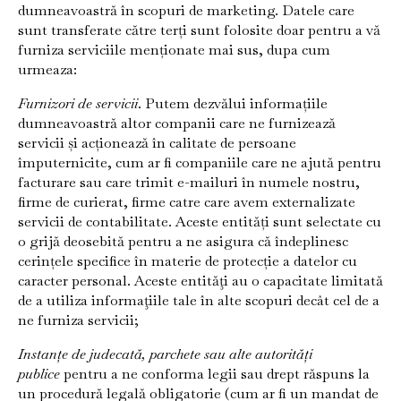
dumneavoastră în scopuri de marketing. Datele care
sunt transferate către terți sunt folosite doar pentru a vă
furniza serviciile menționate mai sus, dupa cum
urmeaza:
Furnizori de servicii
. Putem dezvălui informațiile
dumneavoastră altor companii care ne furnizează
servicii și acționează în calitate de persoane
împuternicite, cum ar fi companiile care ne ajută pentru
facturare sau care trimit e-mailuri în numele nostru,
firme de curierat, firme catre care avem externalizate
servicii de contabilitate. Aceste entități sunt selectate cu
o grijă deosebită pentru a ne asigura că îndeplinesc
cerințele specifice în materie de protecție a datelor cu
caracter personal. Aceste entităţi au o capacitate limitată
de a utiliza informaţiile tale în alte scopuri decât cel de a
ne furniza servicii;
Instanțe de judecată, parchete sau alte autorități
publice
pentru a ne conforma legii sau drept răspuns la
un procedură legală obligatorie (cum ar fi un mandat de