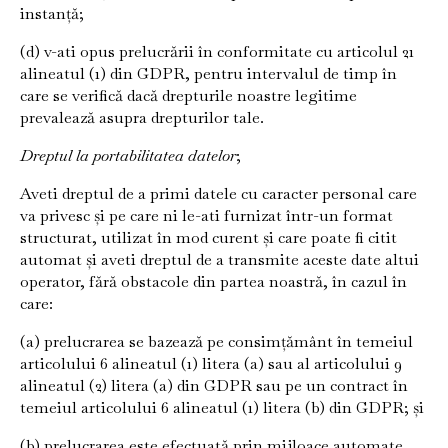
instanță;
(d) v-ati opus prelucrării în conformitate cu articolul 21
alineatul (1) din GDPR, pentru intervalul de timp în
care se verifică dacă drepturile noastre legitime
prevalează asupra drepturilor tale.
Dreptul la portabilitatea datelor
;
Aveti dreptul de a primi datele cu caracter personal care
va privesc și pe care ni le-ati furnizat într-un format
structurat, utilizat în mod curent și care poate fi citit
automat și aveti dreptul de a transmite aceste date altui
operator, fără obstacole din partea noastră, în cazul în
care:
(a) prelucrarea se bazează pe consimțământ în temeiul
articolului 6 alineatul (1) litera (a) sau al articolului 9
alineatul (2) litera (a) din GDPR sau pe un contract în
temeiul articolului 6 alineatul (1) litera (b) din GDPR; și
(b) prelucrarea este efectuată prin mijloace automate.