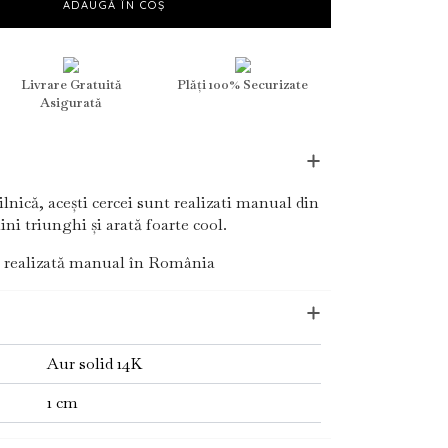
ADAUGĂ ÎN COȘ
Livrare Gratuită
Plăți 100% Securizate
Asigurată
ilnică, acești cercei sunt realizati manual din
ni triunghi și arată foarte cool.
 realizată manual în România
Aur solid 14K
1 cm