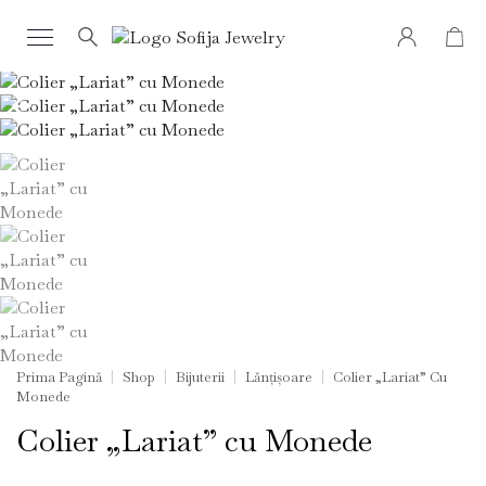
Search
for:
Prima Pagină
Shop
Bijuterii
Lănțișoare
Colier „Lariat” Cu
Monede
Colier „Lariat” cu Monede