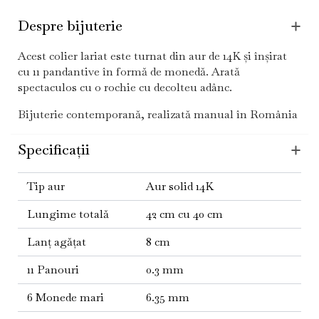
Despre bijuterie
Acest colier lariat este turnat din aur de 14K și înșirat
cu 11 pandantive în formă de monedă. Arată
spectaculos cu o rochie cu decolteu adânc.
Bijuterie contemporană, realizată manual în România
Specificații
Tip aur
Aur solid 14K
Lungime totală
42 cm cu 40 cm
Lanț agățat
8 cm
11 Panouri
0.3 mm
6 Monede mari
6.35 mm