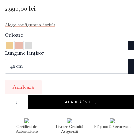
2.990,00
lei
Alege configurația dorită:
Culoare
Lungime lănțișor
Anulează
Cantitate
Lariat
ADAUGĂ ÎN COȘ
Coins
Necklace
Certificat de
Livrare Gratuită
Plăți 100% Securizate
Autenticitate
Asigurată